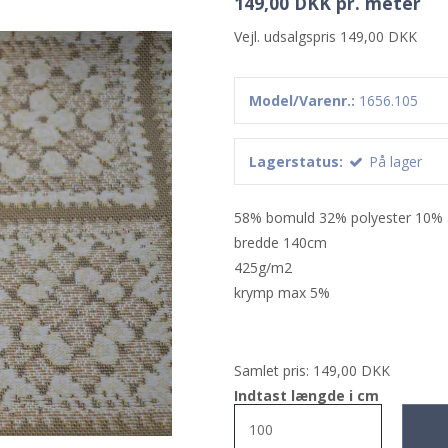
149,00 DKK pr. meter
Vejl. udsalgspris 149,00 DKK
Model/Varenr.:
1656.105
Lagerstatus:
På lager
58% bomuld 32% polyester 10% 
bredde 140cm
425g/m2
krymp max 5%
Samlet pris:
149,00 DKK
Indtast længde i cm