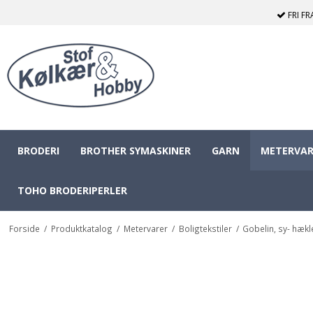
FRI F
BRODERI
BROTHER SYMASKINER
GARN
METERVAR
TOHO BRODERIPERLER
Forside
/
Produktkatalog
/
Metervarer
/
Boligtekstiler
/
Gobelin, sy- hækl