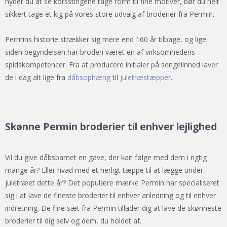
nyder du at se korsstingene tage form til fine motiver, bør du helt
sikkert tage et kig på vores store udvalg af broderier fra Permin.
Permins historie strækker sig mere end 160 år tilbage, og lige
siden begyndelsen har broderi været en af virksomhedens
spidskompetencer. Fra at producere initialer på sengelinned laver
de i dag alt lige fra
dåbsophæng
til
juletræstæpper
.
Skønne Permin broderier til enhver lejlighed
Vil du give dåbsbarnet en gave, der kan følge med dem i rigtig
mange år? Eller hvad med et herligt tæppe til at lægge under
juletræet dette år? Det populære mærke Permin har specialiseret
sig i at lave de fineste broderier til enhver anledning og til enhver
indretning. De fine sæt fra Permin tillader dig at lave de skønneste
broderier til dig selv og dem, du holdet af.