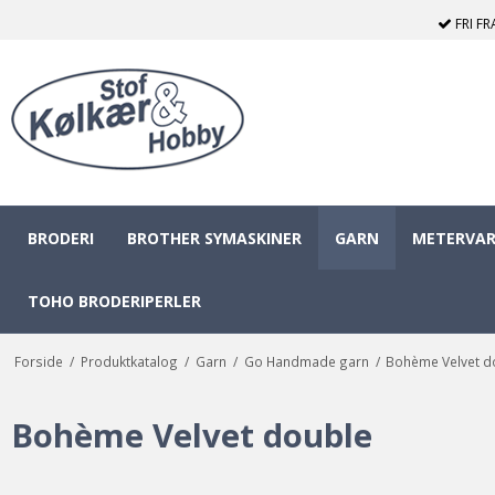
FRI F
BRODERI
BROTHER SYMASKINER
GARN
METERVAR
TOHO BRODERIPERLER
Forside
/
Produktkatalog
/
Garn
/
Go Handmade garn
/
Bohème Velvet d
Bohème Velvet double