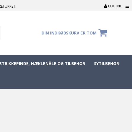
LOG IND
RETURRET
DIN INDKØBSKURV ER TOM
STRIKKEPINDE, HÆKLENÅLE OG TILBEHØR
SYTILBEHØR