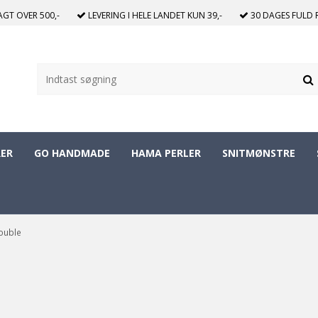
RAGT
OVER 500,-
LEVERING I HELE LANDET
KUN 39,-
30 DAGES
FULD 
ER
GO HANDMADE
HAMA PERLER
SNITMØNSTRE
ouble