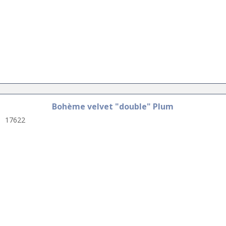
Bohème velvet "double" Plum
17622