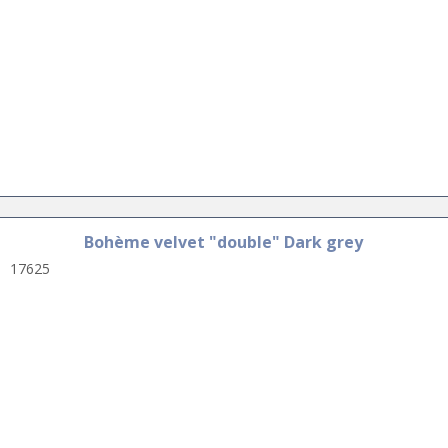
Bohème velvet "double" Dark grey
17625