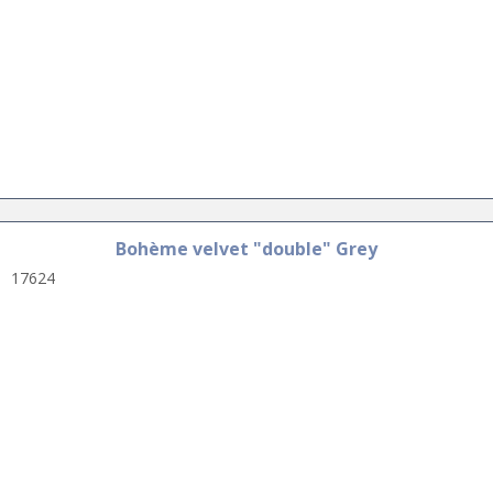
Bohème velvet "double" Grey
17624