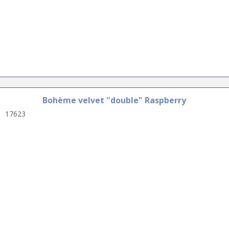
Bohème velvet "double" Raspberry
17623