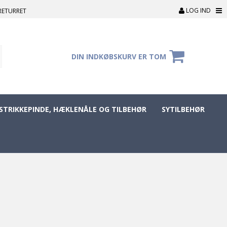
LOG IND
RETURRET
DIN INDKØBSKURV ER TOM
STRIKKEPINDE, HÆKLENÅLE OG TILBEHØR
SYTILBEHØR