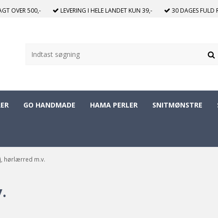
RAGT
OVER 500,-
LEVERING I HELE LANDET
KUN 39,-
30 DAGES
FULD 
ER
GO HANDMADE
HAMA PERLER
SNITMØNSTRE
j, hørlærred m.v.
.