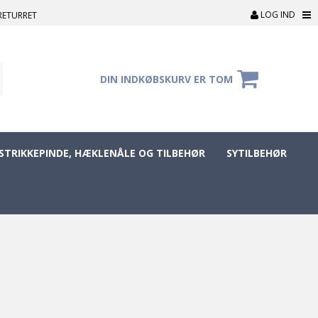
LOG IND
RETURRET
DIN INDKØBSKURV ER TOM
STRIKKEPINDE, HÆKLENÅLE OG TILBEHØR
SYTILBEHØR