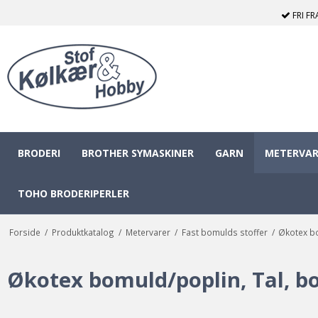
FRI F
BRODERI
BROTHER SYMASKINER
GARN
METERVAR
TOHO BRODERIPERLER
Forside
/
Produktkatalog
/
Metervarer
/
Fast bomulds stoffer
/
Økotex bo
Økotex bomuld/poplin, Tal, b