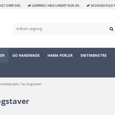
RAGT
OVER 500,-
LEVERING I HELE LANDET
KUN 39,-
30 DAGES
FULD 
ER
GO HANDMADE
HAMA PERLER
SNITMØNSTRE
muld/poplin, Tal, bogstaver
ogstaver