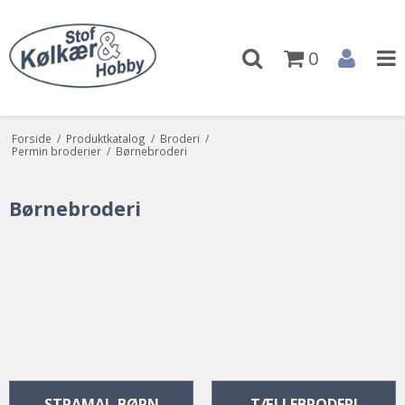
0
Forside
/
Produktkatalog
/
Broderi
/
Permin broderier
/
Børnebroderi
Børnebroderi
STRAMAJ, BØRN
TÆLLEBRODERI