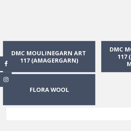
DMC M
DMC MOULINEGARN ART 
117
117 (AMAGERGARN)
M
FLORA WOOL