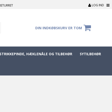
LOG IND
RETURRET
DIN INDKØBSKURV ER TOM
STRIKKEPINDE, HÆKLENÅLE OG TILBEHØR
SYTILBEHØR