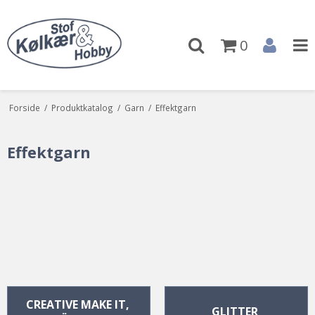
0
Forside
/
Produktkatalog
/
Garn
/
Effektgarn
Effektgarn
CREATIVE MAKE IT, 
GLITTER 