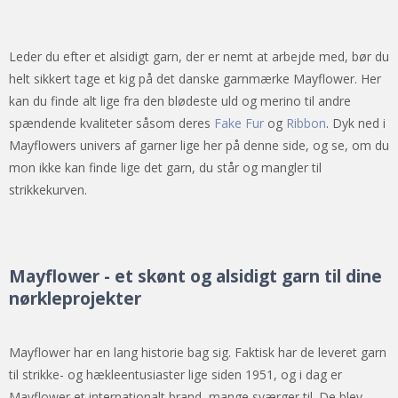
Leder du efter et alsidigt garn, der er nemt at arbejde med, bør du
helt sikkert tage et kig på det danske garnmærke Mayflower. Her
kan du finde alt lige fra den blødeste uld og merino til andre
spændende kvaliteter såsom deres
Fake Fur
og
Ribbon
. Dyk ned i
Mayflowers univers af garner lige her på denne side, og se, om du
mon ikke kan finde lige det garn, du står og mangler til
strikkekurven.
Mayflower - et skønt og alsidigt garn til dine
nørkleprojekter
Mayflower har en lang historie bag sig. Faktisk har de leveret garn
til strikke- og hækleentusiaster lige siden 1951, og i dag er
Mayflower et internationalt brand, mange sværger til. De blev