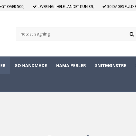
RAGT
OVER 500,-
LEVERING I HELE LANDET
KUN 39,-
30 DAGES
FULD 
ER
GO HANDMADE
HAMA PERLER
SNITMØNSTRE