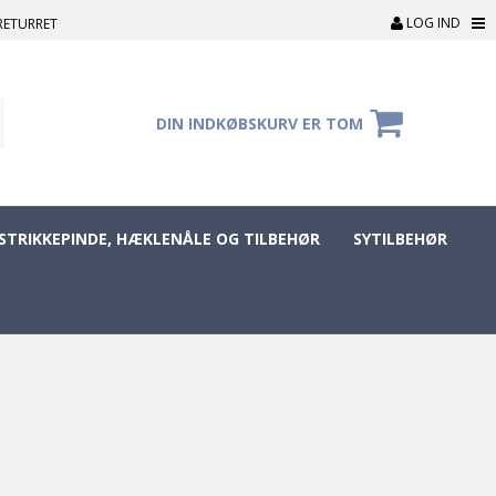
LOG IND
RETURRET
DIN INDKØBSKURV ER TOM
STRIKKEPINDE, HÆKLENÅLE OG TILBEHØR
SYTILBEHØR