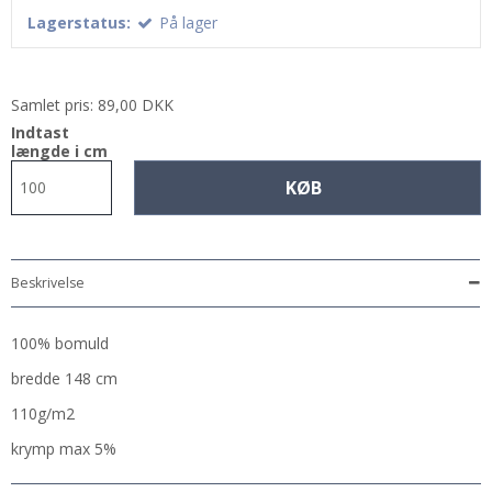
Lagerstatus:
På lager
Samlet pris:
89,00 DKK
Indtast
længde i cm
KØB
Beskrivelse
100% bomuld
bredde 148 cm
110g/m2
krymp max 5%