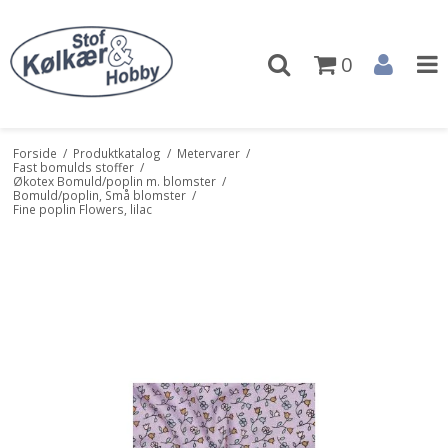
0
Forside
/
Produktkatalog
/
Metervarer
/
Fast bomulds stoffer
/
Økotex Bomuld/poplin m. blomster
/
Bomuld/poplin, Små blomster
/
Fine poplin Flowers, lilac