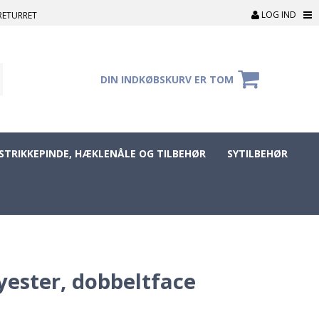
LOG IND
RETURRET
DIN INDKØBSKURV ER TOM
STRIKKEPINDE, HÆKLENÅLE OG TILBEHØR
SYTILBEHØR
yester, dobbeltface