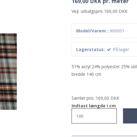
169,00 DKK pr. meter
Vejl. udsalgspris 169,00 DKK
Model/Varenr.:
900001
Lagerstatus:
På lager
51% acryl 24% polyester 25% uld
bredde 140 cm
Samlet pris:
169,00 DKK
Indtast længde i cm