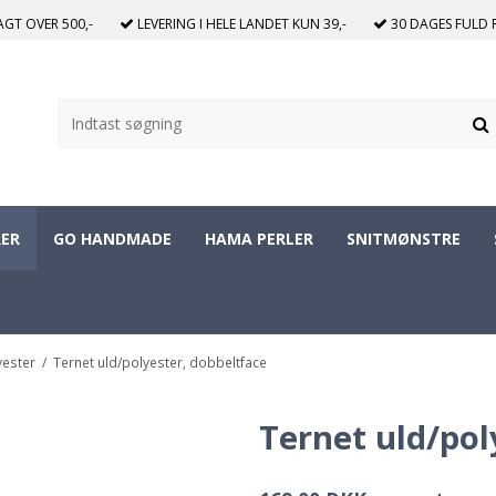
RAGT
OVER 500,-
LEVERING I HELE LANDET
KUN 39,-
30 DAGES
FULD 
ER
GO HANDMADE
HAMA PERLER
SNITMØNSTRE
yester
/
Ternet uld/polyester, dobbeltface
Ternet uld/pol