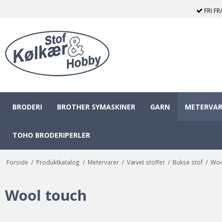
FRI F
BRODERI
BROTHER SYMASKINER
GARN
METERVAR
TOHO BRODERIPERLER
Forside
/
Produktkatalog
/
Metervarer
/
Vævet stoffer
/
Bukse stof
/
Woo
Wool touch