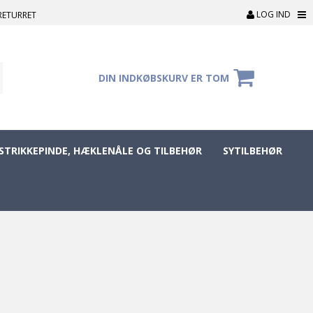
LOG IND
RETURRET
DIN INDKØBSKURV ER TOM
STRIKKEPINDE, HÆKLENÅLE OG TILBEHØR
SYTILBEHØR