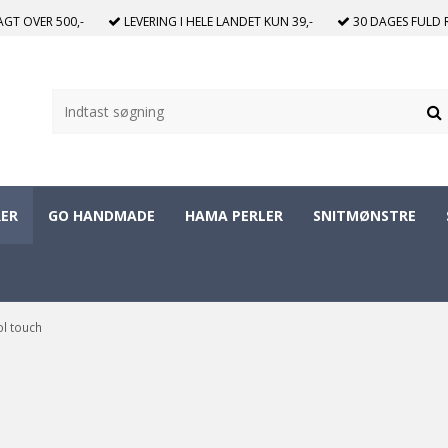
RAGT
OVER 500,-
LEVERING I HELE LANDET
KUN 39,-
30 DAGES
FULD 
ER
GO HANDMADE
HAMA PERLER
SNITMØNSTRE
l touch