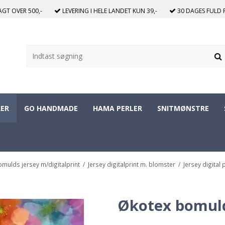
RAGT
OVER 500,-
LEVERING I HELE LANDET
KUN 39,-
30 DAGES
FULD 
ER
GO HANDMADE
HAMA PERLER
SNITMØNSTRE
omulds jersey m/digitalprint
/
Jersey digitalprint m. blomster
/
Jersey digital 
Økotex bomuld