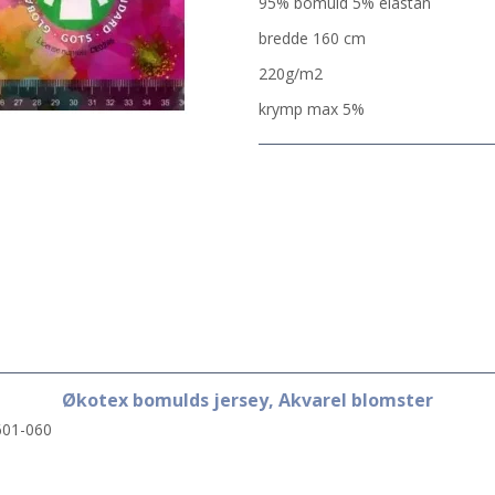
95% bomuld 5% elastan
bredde 160 cm
220g/m2
krymp max 5%
Økotex bomulds jersey, Akvarel blomster
01-060