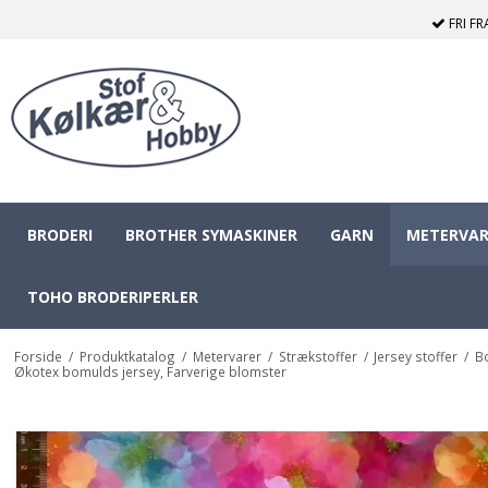
FRI F
BRODERI
BROTHER SYMASKINER
GARN
METERVAR
TOHO BRODERIPERLER
Forside
/
Produktkatalog
/
Metervarer
/
Strækstoffer
/
Jersey stoffer
/
B
Økotex bomulds jersey, Farverige blomster