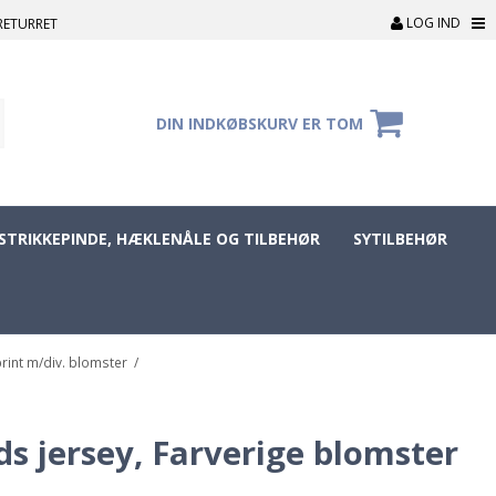
LOG IND
RETURRET
DIN INDKØBSKURV ER TOM
STRIKKEPINDE, HÆKLENÅLE OG TILBEHØR
SYTILBEHØR
print m/div. blomster
/
s jersey, Farverige blomster