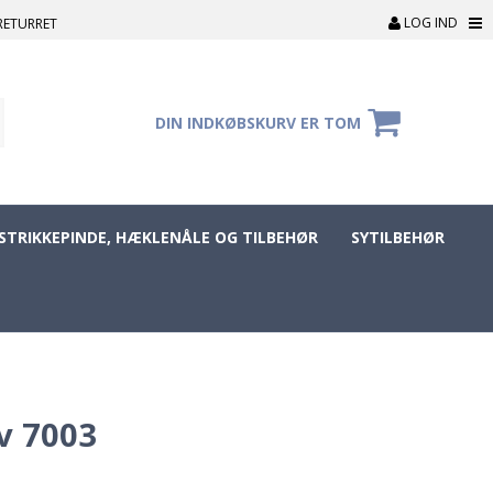
LOG IND
RETURRET
DIN INDKØBSKURV ER TOM
STRIKKEPINDE, HÆKLENÅLE OG TILBEHØR
SYTILBEHØR
v 7003