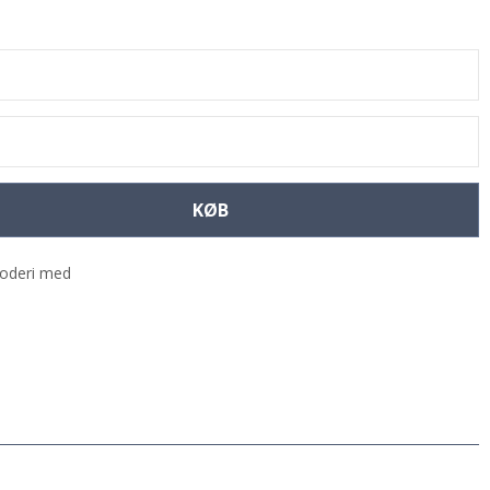
KØB
broderi med
j