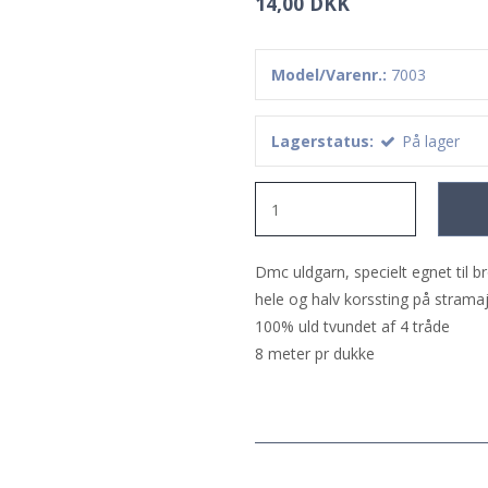
14,00 DKK
Model/Varenr.:
7003
Lagerstatus:
På lager
Dmc uldgarn, specielt egnet til 
hele og halv korssting på strama
100% uld tvundet af 4 tråde
8 meter pr dukke