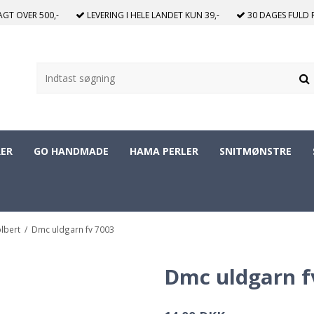
RAGT
OVER 500,-
LEVERING I HELE LANDET
KUN 39,-
30 DAGES
FULD 
ER
GO HANDMADE
HAMA PERLER
SNITMØNSTRE
lbert
/
Dmc uldgarn fv 7003
Dmc uldgarn f