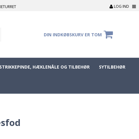
LOG IND
RETURRET
DIN INDKØBSKURV ER TOM
STRIKKEPINDE, HÆKLENÅLE OG TILBEHØR
SYTILBEHØR
æsfod