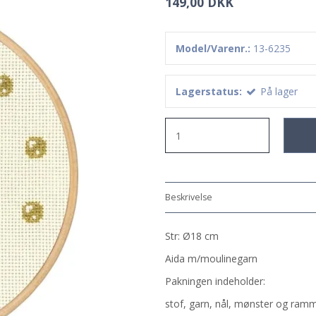
149,00 DKK
Model/Varenr.:
13-6235
Lagerstatus:
På lager
Beskrivelse
Str: Ø18 cm
Aida m/moulinegarn
Pakningen indeholder:
stof, garn, nål, mønster og ram