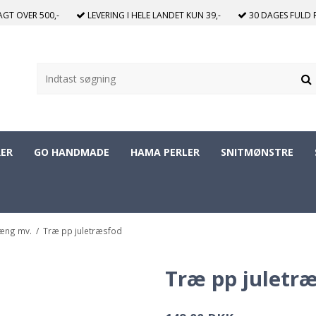
RAGT
OVER 500,-
LEVERING I HELE LANDET
KUN 39,-
30 DAGES
FULD 
ER
GO HANDMADE
HAMA PERLER
SNITMØNSTRE
hæng mv.
/
Træ pp juletræsfod
Træ pp juletr