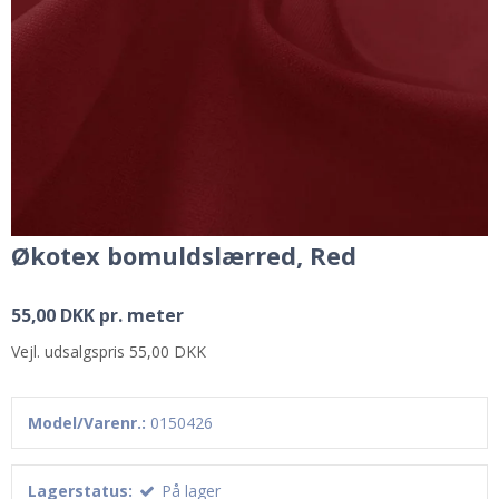
Økotex bomuldslærred, Red
55,00 DKK pr. meter
Vejl. udsalgspris 55,00 DKK
Model/Varenr.:
0150426
Lagerstatus:
På lager