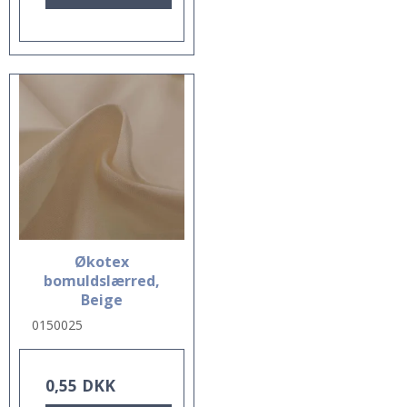
Økotex
bomuldslærred,
Beige
0150025
0,55 DKK