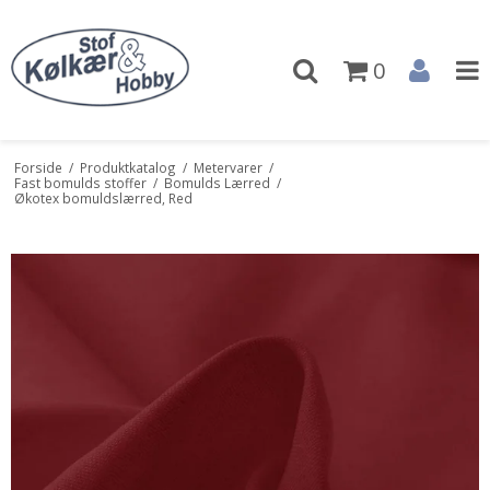
0
Forside
/
Produktkatalog
/
Metervarer
/
Fast bomulds stoffer
/
Bomulds Lærred
/
Økotex bomuldslærred, Red