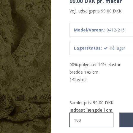
99,00 DKK pr. meter
Vejl. udsalgspris 99,00 DKK
Model/Varenr.:
0412-215
Lagerstatus:
På lager
90% polyester 10% elastan
bredde 145 cm
145g/m2
Samlet pris:
99,00 DKK
Indtast længde i cm