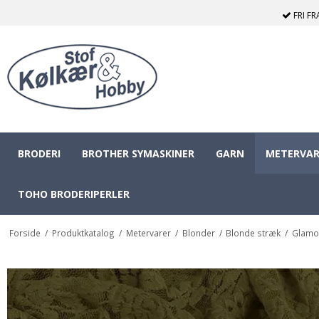
FRI F
BRODERI
BROTHER SYMASKINER
GARN
METERVAR
TOHO BRODERIPERLER
Forside
/
Produktkatalog
/
Metervarer
/
Blonder
/
Blonde stræk
/
Glamou