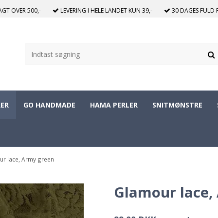
RAGT
OVER 500,-
LEVERING I HELE LANDET
KUN 39,-
30 DAGES
FULD 
ER
GO HANDMADE
HAMA PERLER
SNITMØNSTRE
r lace, Army green
Glamour lace,