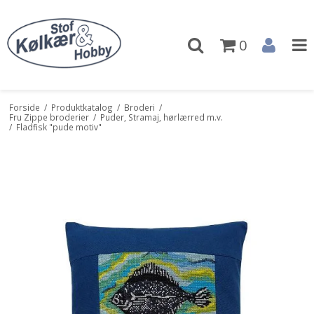
0
Forside
/
Produktkatalog
/
Broderi
/
Fru Zippe broderier
/
Puder, Stramaj, hørlærred m.v.
/
Fladfisk "pude motiv"